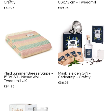
Craftly
68x73 cm - Tweedmill
€49,95
€49,95
Plaid Summer Breeze Stripe -
Maak je eigen GIN -
150x183 - Nieuw Wol -
Cadeautip - Craftly
Tweedmill UK
€36,95
€94,95