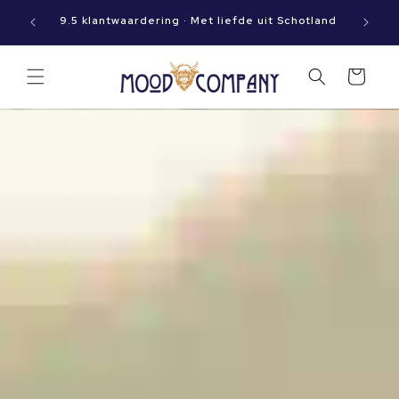
Meteen
Op werkdagen vóór 15:00 besteld? Dan gaat jouw
naar de
pakket vandaag nog op reis!
content
Winkelwagen