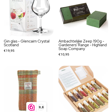
Gin glas - Glencairn Crystal
Ambachtelijke Zeep 190g -
Scotland
Gardeners' Range - Highland
Soap Company
€19,95
€10,95
9,8