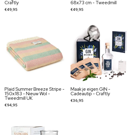
Craftly
68x73 cm - Tweedmill
€49,95
€49,95
Plaid Summer Breeze Stripe -
Maak je eigen GIN -
150x183 - Nieuw Wol -
Cadeautip - Craftly
Tweedmill UK
€36,95
€94,95