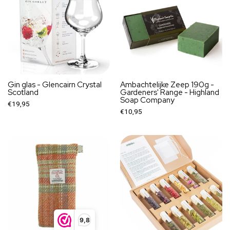
Gin glas - Glencairn Crystal
Ambachtelijke Zeep 190g -
Scotland
Gardeners' Range - Highland
Soap Company
€19,95
€10,95
9,8