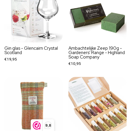
Gin glas - Glencairn Crystal
Ambachtelijke Zeep 190g -
Scotland
Gardeners' Range - Highland
Soap Company
€19,95
€10,95
9,8