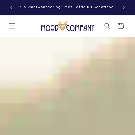
Meteen
Op werkdagen vóór 15:00 besteld? Dan gaat jouw
naar de
pakket vandaag nog op reis!
content
Winkelwagen