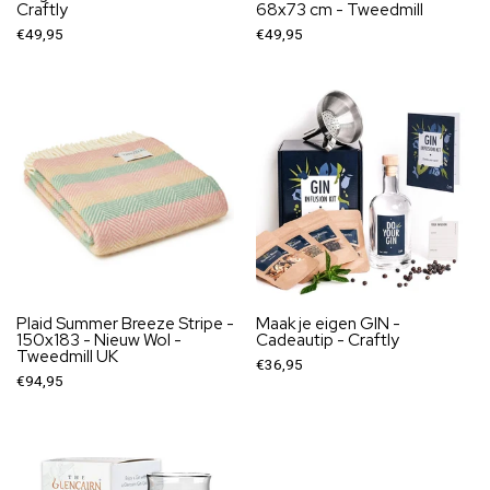
Craftly
68x73 cm - Tweedmill
€49,95
€49,95
Plaid Summer Breeze Stripe -
Maak je eigen GIN -
150x183 - Nieuw Wol -
Cadeautip - Craftly
Tweedmill UK
€36,95
€94,95