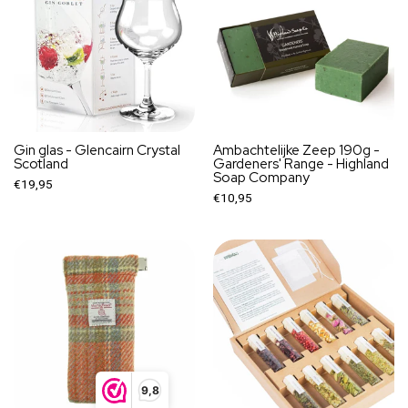
Gin glas - Glencairn Crystal
Ambachtelijke Zeep 190g -
Scotland
Gardeners' Range - Highland
Soap Company
€19,95
€10,95
9,8