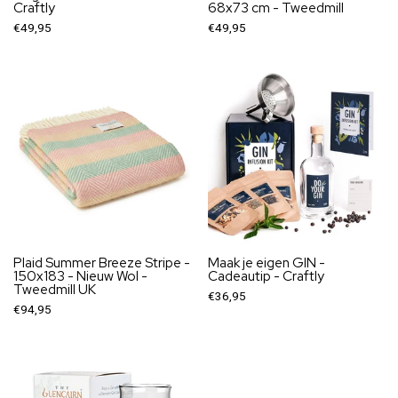
Craftly
68x73 cm - Tweedmill
€49,95
€49,95
Plaid Summer Breeze Stripe -
Maak je eigen GIN -
150x183 - Nieuw Wol -
Cadeautip - Craftly
Tweedmill UK
€36,95
€94,95