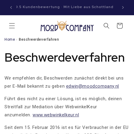
Sofort
nn macht
zum
9.5 Kundenbewertung · Mit Liebe aus Schottland
g!
Inhalt
Warenkorb
Home
›
Beschwerdeverfahren
Beschwerdeverfahren
Wir empfehlen dir, Beschwerden zunächst direkt bei uns
per E-Mail bekannt zu geben
edwin@moodcompany.nl
Führt dies nicht zu einer Lösung, ist es möglich, deinen
Streitfall zur Mediation über WebwinkelKeur
anzumelden.
www.webwinkelkeur.nl
Seit dem 15. Februar 2016 ist es für Verbraucher in der EU