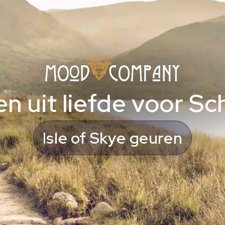
n uit liefde voor Sc
whiskybeleving met karakter