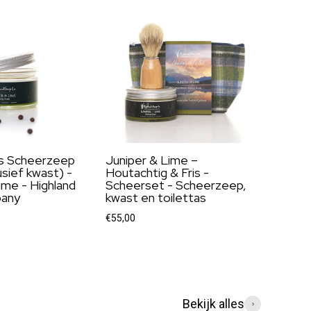
s Scheerzeep
Juniper & Lime –
usief kwast) -
Houtachtig & Fris -
ime - Highland
Scheerset - Scheerzeep,
any
kwast en toilettas
€55,00
Bekijk alles