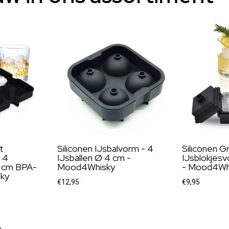
t
Siliconen IJsbalvorm - 4
Siliconen G
 4
IJsballen Ø 4 cm -
IJsblokjes
5 cm BPA-
Mood4Whisky
- Mood4Wh
sky
€12,95
€9,95