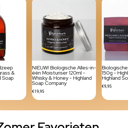
ndzeep
NIEUW! Biologische Alles-in-
Biologisch
rass &
één Moisturiser 120ml -
150g - High
d Soap
Whisky & Honey - Highland
Highland S
Soap Company
€9,95
€19,95
Zomer Favorieten