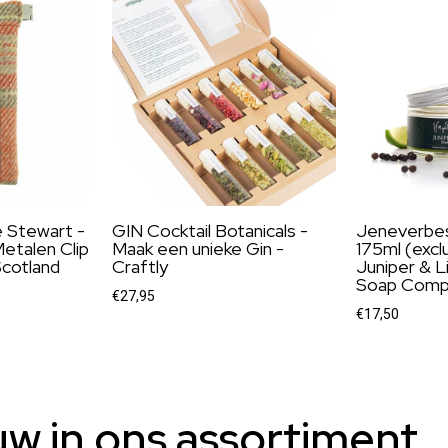
e Stewart -
GIN Cocktail Botanicals -
Jeneverbe
etalen Clip
Maak een unieke Gin -
175ml (excl
Scotland
Craftly
Juniper & L
Soap Comp
€27,95
€17,50
uw in ons assortiment