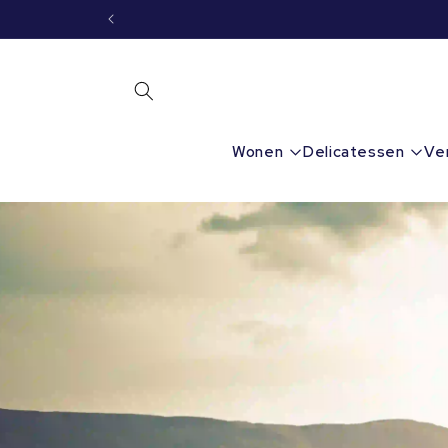
Meteen
naar de
content
Wonen
Delicatessen
Ve