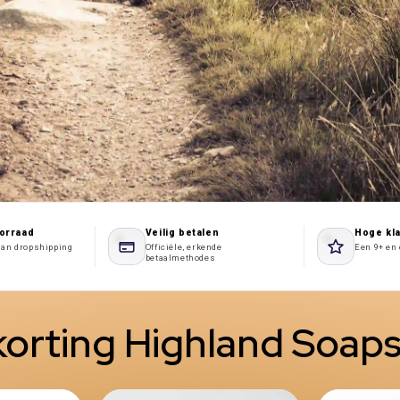
oorraad
Veilig betalen
Hoge kl
aan dropshipping
Officiële, erkende
Een 9+ en 
betaalmethodes
orting Highland Soap