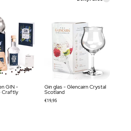
en GIN -
Gin glas - Glencairn Crystal
 Craftly
Scotland
€19,95