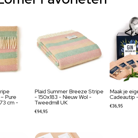
ripe
Plaid Summer Breeze Stripe
Maak je eig
– Pure
- 150x183 - Nieuw Wol -
Cadeautip -
73 cm -
Tweedmill UK
€36,95
€94,95