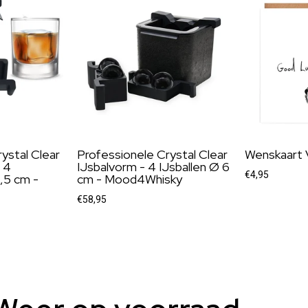
ystal Clear
Professionele Crystal Clear
Wenskaart 
 4
IJsbalvorm - 4 IJsballen Ø 6
€4,95
,5 cm -
cm - Mood4Whisky
€58,95