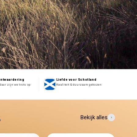
antwaardering
Liefde voor Schotland
daar zijn we trots op
Kwaliteit & duurzaam gekozen
s
Bekijk alles