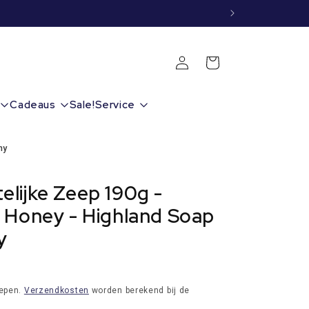
Inloggen
Winkelwagen
Cadeaus
Sale!
Service
ny
lijke Zeep 190g -
 Honey - Highland Soap
y
repen.
Verzendkosten
worden berekend bij de