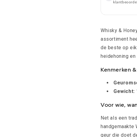
klantbeoorde
Whisky & Honey
assortiment hee
de beste op eik
heidehoning en
Kenmerken & 
Geuromsc
Gewicht:
Voor wie, wa
Net als een tra
handgemaakte W
geur die doet d