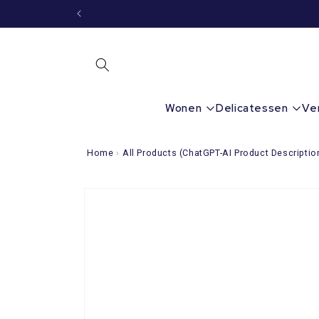
Meteen
naar de
content
Wonen
Delicatessen
Ve
Home
›
All Products (ChatGPT-AI Product Descriptio
Ga direct naar
productinformatie