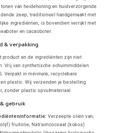
t tonen van heidehoning en huidverzorgende
edende zeep, traditioneel handgemaakt met
ijke ingrediënten, is bovendien verrijkt met
heaboter en cacaoboter.
d & verpakking
t product en de ingrediënten zijn niet
n. Vrij van synthetische schuimmiddelen
 Verpakt in minimale, recyclebare
en plastic. Wij verzenden je bestelling
r, zonder plastic opvulmateriaal.
 & gebruik
ediënteninformatie:
Verzeepte oliën van;
olijf) fruitolie, Natriumcocoaat (kokos)
, Natriumpalmpitolie (duurzame biologische