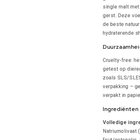
single malt me
gerst. Deze vo
de beste natuurl
hydraterende s
Duurzaamhei
Cruelty-free: he
getest op diere
zoals SLS/SLES.
verpakking – ge
verpakt in papie
Ingrediënten
Volledige ingr
Natriumolivaat (
fruit/notenolie