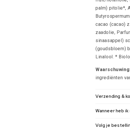
palm) pitolie*, 
Butyrospermum p
cacao (cacao) z
zaadolie, Parfu
sinaasappel) sch
(goudsbloem) b
Linalool. * Bio
Waarschuwing
ingrediënten va
Verzending & k
Wanneer heb ik m
Volg je bestelli