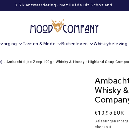
9.5 klantwaardering · Met liefde uit Schotland
rzorging
Tassen & Mode
Buitenleven
Whiskybeleving
n)
›
Ambachtelijke Zeep 190g - Whisky & Honey - Highland Soap Compa
Ambachte
Whisky &
Compan
Normale
€10,95 EUR
prijs
Belastingen inbeg
checkout.