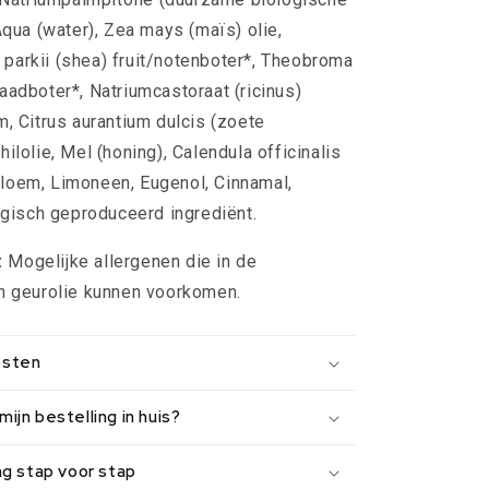
Aqua (water), Zea mays (maïs) olie,
arkii (shea) fruit/notenboter*, Theobroma
aadboter*, Natriumcastoraat (ricinus)
m, Citrus aurantium dulcis (zoete
ilolie, Mel (honing), Calendula officinalis
loem, Limoneen, Eugenol, Cinnamal,
logisch geproduceerd ingrediënt.
:
Mogelijke allergenen die in de
n geurolie kunnen voorkomen.
osten
ijn bestelling in huis?
ng stap voor stap