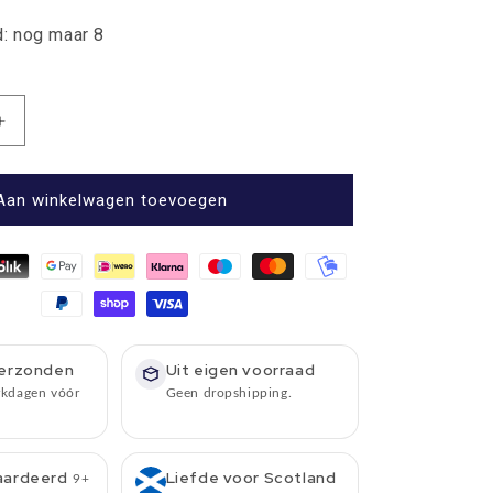
: nog maar 8
Aantal
verhogen
voor
ke
Ambachtelijke
Aan winkelwagen toevoegen
Zeep
190g
-
Whisky
&amp;
Honey
-
erzonden
Uit eigen voorraad
Highland
rkdagen vóór
Geen dropshipping.
Soap
Company
aardeerd
Liefde voor Scotland
9+