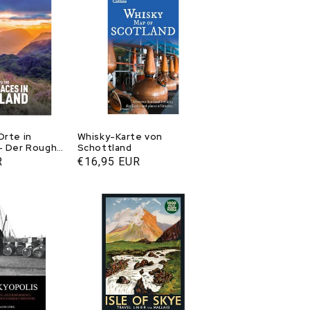
Orte in
Whisky-Karte von
– Der Rough
Schottland
R
Normaler
€16,95 EUR
Preis