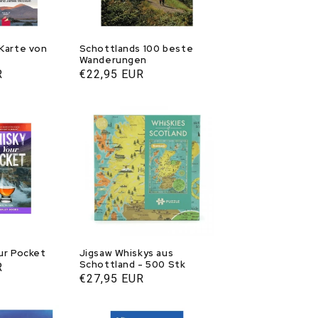
 Karte von
Schottlands 100 beste
Wanderungen
R
Normaler
€22,95 EUR
Preis
ur Pocket
Jigsaw Whiskys aus
Schottland - 500 Stk
R
Normaler
€27,95 EUR
Preis