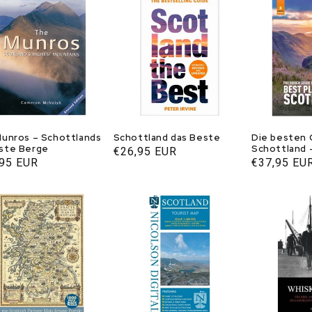
Munros – Schottlands
Schottland das Beste
Die besten 
ste Berge
Schottland 
Normaler
€26,95 EUR
Guide
aler
,95 EUR
Normaler
€37,95 EU
Preis
s
Preis