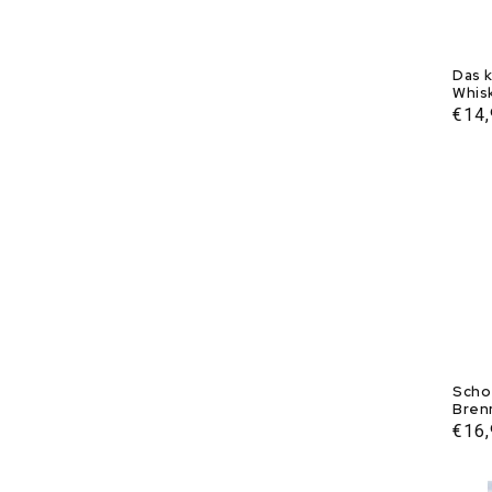
Das 
Whis
Norm
€14
Prei
Scho
Bren
Norm
€16
Prei