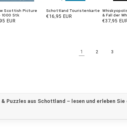
aw Scottish Picture
Schottland Touristenkarte
Whiskyopoli
- 1000 Stk
& Fall der W
Normaler
€16,95 EUR
von Campbe
aler
,95 EUR
Normaler
€37,95 EU
Preis
s
Preis
1
2
3
& Puzzles aus Schottland – lesen und erleben Sie 