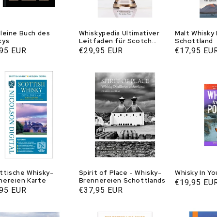
kleine Buch des
Whiskypedia Ultimativer
Malt Whisky
kys
Leitfaden für Scotch
Schottland
Whisky
aler
,95 EUR
Normaler
€29,95 EUR
Normaler
€17,95 EU
s
Preis
Preis
ttische Whisky-
Spirit of Place - Whisky-
Whisky In Yo
nereien Karte
Brennereien Schottlands
Normaler
€19,95 EU
aler
,95 EUR
Normaler
€37,95 EUR
Preis
s
Preis