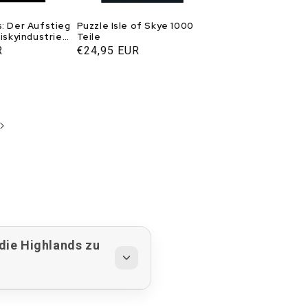
s: Der Aufstieg
Puzzle Isle of Skye 1000
hiskyindustrie
Teile
ltown
R
Normaler
€24,95 EUR
Preis
die Highlands zu