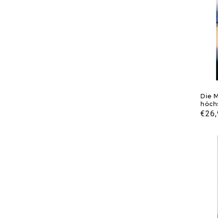
Die 
höch
Norm
€26
Prei