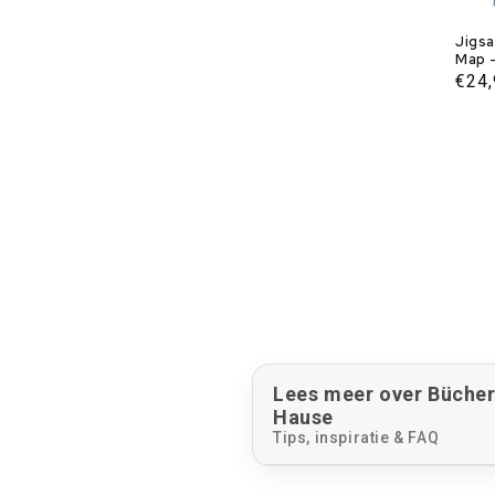
Jigs
Map 
Norm
€24
Prei
Lees meer over Bücher 
Hause
Tips, inspiratie & FAQ