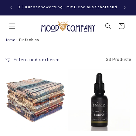
Sofort
nn macht
zum
9.5 Kundenbewertung · Mit Liebe aus Schottland
g!
Inhalt
Warenkorb
Home
›
Einfach so
Filtern und sortieren
33 Produkte