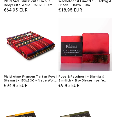
Plaid Viel Glück Zufallswolle -
Wacholder & Limette – Holzig &
Recycelte Wolle - 150x183 cm -
Frisch - Bartöl 30ml
Tweedmill UK
Normaler
€64,95 EUR
Normaler
€18,95 EUR
Preis
Preis
Plaid ohne Fransen Tartan Royal
Rose & Patchouli – Blumig &
Stewart - 150x200 - Neue Wolle
Sinnlich - Bio-Glycerinseife
- Tweedmill UK
150g
Normaler
€94,95 EUR
Normaler
€9,95 EUR
Preis
Preis