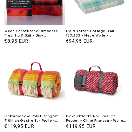
Wilde Schottische Himbeere –
Plaid Tartan Cottage Blau
Fruchtig & Süß - Bio-
150x183 - Neue Wolle -
Glycerinseife 150g
Tweedmill UK
Normaler
€8,95 EUR
Normaler
€94,95 EUR
Preis
Preis
Picknickdecke Polo Fischgrät
Picknickdecke Roll Twill Chilli
Fröhlich Gestreift - Wolle -
Pepper - Ohne Fransen - Wolle -
Wasserdicht - 145x183cm -
Wasserdicht - 145x200cm -
Normaler
€119,95 EUR
Normaler
€119,95 EUR
Tweedmill
Tweedmill