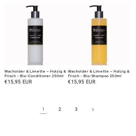
Preis
Preis
Wacholder & Limette – Holzig &
Wacholder & Limette – Holzig &
Frisch - Bio-Conditioner 250ml
Frisch - Bio-Shampoo 250ml
Normaler
€15,95 EUR
Normaler
€15,95 EUR
Preis
Preis
1
2
3