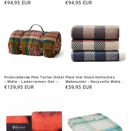
Wolle - Tweedmill UK
Wolle - Tweedmill UK
Normaler
€94,95 EUR
Normaler
€94,95 EUR
Preis
Preis
Picknickdecke Polo Tartan Distel
Plaid Viel Glück Keltisches
- Wolle - Lederriemen-Set -
Webmuster - Recycelte Wolle -
Wasserdicht - 145x183cm -
120x150cm - Tweedmill UK
Normaler
€139,95 EUR
Normaler
€59,95 EUR
Tweedmill
Preis
Preis