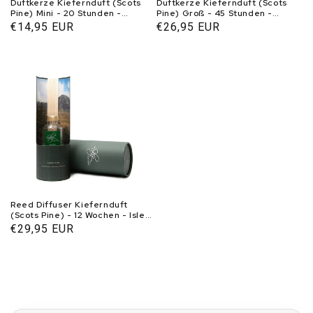
Duftkerze Kiefernduft (Scots
Duftkerze Kiefernduft (Scots
Pine) Mini - 20 Stunden -
Pine) Groß - 45 Stunden -
Sojawachs - Isle of Skye Candle
Sojawachs - Isle of Skye Candle
Normaler
€14,95 EUR
Normaler
€26,95 EUR
Preis
Preis
Reed Diffuser Kiefernduft
(Scots Pine) - 12 Wochen - Isle
of Skye Candle
Normaler
€29,95 EUR
Preis