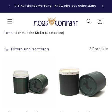
Sofort
nn macht
zum
9.5 Kundenbewertung · Mit Liebe aus Schottland
g!
Inhalt
Warenkorb
Home
›
Schottische Kiefer (Scots Pine)
Filtern und sortieren
3 Produkte