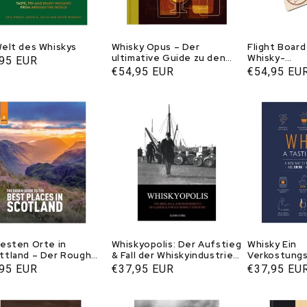
Welt des Whiskys
Whisky Opus – Der
Flight Board
ultimative Guide zu den
Whisky-
aler
,95 EUR
besten Destillerien der
Registrieru
Normaler
€54,95 EUR
Normaler
€54,95 EU
s
Welt
Books USA
Preis
Preis
besten Orte in
Whiskyopolis: Der Aufstieg
Whisky Ein
ttland – Der Rough
& Fall der Whiskyindustrie
Verkostungs
e
von Campbeltown
aler
,95 EUR
Normaler
€37,95 EUR
Normaler
€37,95 EU
s
Preis
Preis