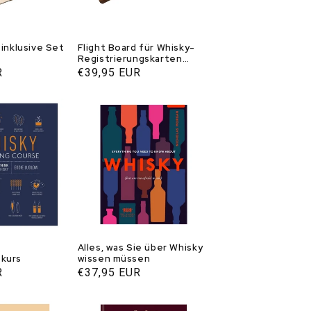
 inklusive Set
Flight Board für Whisky-
Registrierungskarten
ngskarten - 33
(ohne Karten) - 33 Books
R
Normaler
€39,95 EUR
USA
Preis
Alles, was Sie über Whisky
kurs
wissen müssen
R
Normaler
€37,95 EUR
Preis