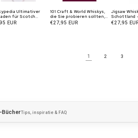
kypedia Ultimativer
101 Craft & World Whiskys,
Jigsaw Whis
faden für Scotch
die Sie probieren sollten,
Schottland 
ky
bevor Sie sterben
aler
,95 EUR
Normaler
€27,95 EUR
Normaler
€27,95 EU
s
Preis
Preis
1
2
3
y-Bücher
Tips, inspiratie & FAQ