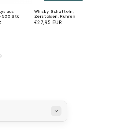
kys aus
Whisky: Schütteln,
- 500 Stk
Zerstoßen, Rühren
R
Normaler
€27,95 EUR
Preis