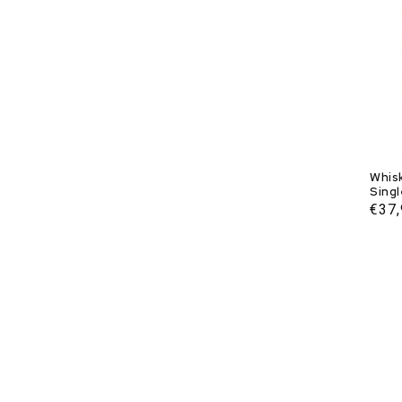
Whisk
Singl
Gesc
Norm
€37
Prei