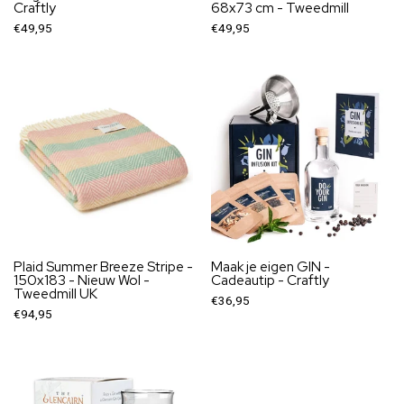
Craftly
68x73 cm - Tweedmill
€49,95
€49,95
Plaid Summer Breeze Stripe -
Maak je eigen GIN -
150x183 - Nieuw Wol -
Cadeautip - Craftly
Tweedmill UK
€36,95
€94,95