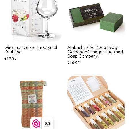
Gin glas - Glencairn Crystal
Ambachtelijke Zeep 190g -
Scotland
Gardeners' Range - Highland
Soap Company
€19,95
€10,95
9,8