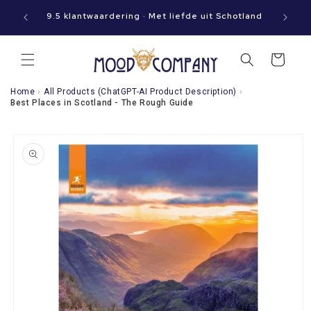
Meteen
aat jouw
naar de
9.5 klantwaardering · Met liefde uit Schotland
content
Winkelwagen
Home
›
All Products (ChatGPT-AI Product Description)
›
Best Places in Scotland - The Rough Guide
a direct naar
roductinformatie