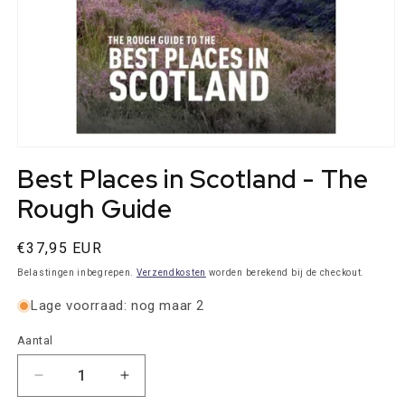
Media
1
Best Places in Scotland - The
openen
in
Rough Guide
modaal
Normale
€37,95 EUR
prijs
Belastingen inbegrepen.
Verzendkosten
worden berekend bij de checkout.
Lage voorraad: nog maar 2
Aantal
Aantal
Aantal
Aantal
verlagen
verhogen