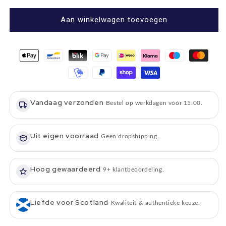
voor
voor
Best
Best
Aan winkelwagen toevoegen
Places
Places
in
in
Scotland
Scotland
-
-
The
The
Rough
Rough
Guide
Guide
Vandaag verzonden
Bestel op werkdagen vóór 15:00.
Uit eigen voorraad
Geen dropshipping.
Hoog gewaardeerd
9+ klantbeoordeling.
Liefde voor Scotland
Kwaliteit & authentieke keuze.