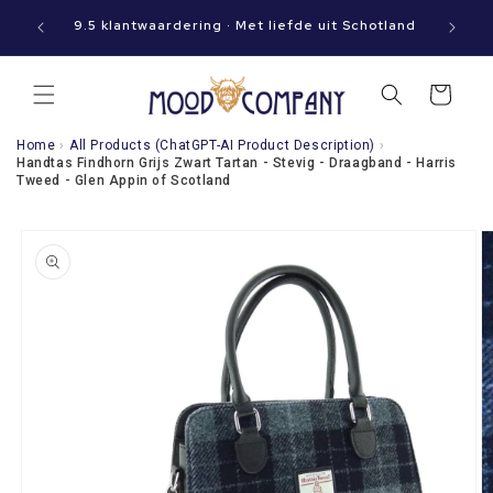
Meteen
aat jouw
naar de
9.5 klantwaardering · Met liefde uit Schotland
content
Winkelwagen
Home
›
All Products (ChatGPT-AI Product Description)
›
Handtas Findhorn Grijs Zwart Tartan - Stevig - Draagband - Harris
Tweed - Glen Appin of Scotland
a direct naar
roductinformatie