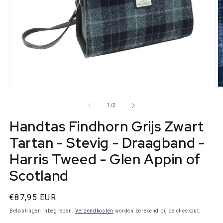
Media
M
1
2
openen
o
van
1
/
2
in
in
modaal
m
Handtas Findhorn Grijs Zwart
Tartan - Stevig - Draagband -
Harris Tweed - Glen Appin of
Scotland
Normale
€87,95 EUR
prijs
Belastingen inbegrepen.
Verzendkosten
worden berekend bij de checkout.