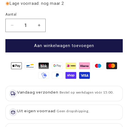
Lage voorraad: nog maar 2
Aantal
Aantal
Aantal
Aantal
verlagen
verhogen
voor
voor
Handtas
Handtas
Aan winkelwagen toevoegen
Findhorn
Findhorn
Grijs
Grijs
Zwart
Zwart
Tartan
Tartan
-
-
Stevig
Stevig
-
-
Vandaag verzonden
Draagband
Draagband
Bestel op werkdagen vóór 15:00.
-
-
Harris
Harris
Tweed
Uit eigen voorraad
Tweed
Geen dropshipping.
-
-
Glen
Glen