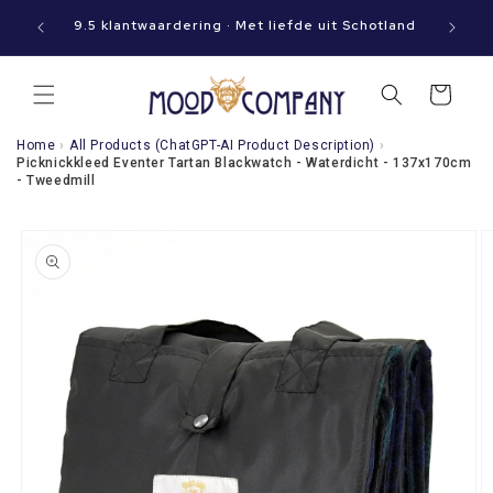
Meteen
aat jouw
naar de
9.5 klantwaardering · Met liefde uit Schotland
content
Winkelwagen
Home
›
All Products (ChatGPT-AI Product Description)
›
Picknickkleed Eventer Tartan Blackwatch - Waterdicht - 137x170cm
- Tweedmill
a direct naar
roductinformatie