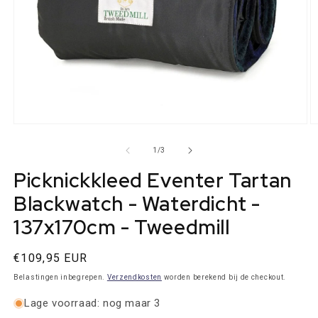
Media
M
1
2
openen
o
van
1
/
3
in
in
modaal
m
Picknickkleed Eventer Tartan
Blackwatch - Waterdicht -
137x170cm - Tweedmill
Normale
€109,95 EUR
prijs
Belastingen inbegrepen.
Verzendkosten
worden berekend bij de checkout.
Lage voorraad: nog maar 3