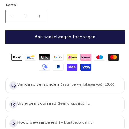
Aantal
Aantal
Aantal
Aantal
verlagen
verhogen
voor
voor
Picknickkleed
Picknickkleed
Aan winkelwagen toevoegen
Eventer
Eventer
Tartan
Tartan
Blackwatch
Blackwatch
-
-
Waterdicht
Waterdicht
-
-
137x170cm
137x170cm
Vandaag verzonden
-
-
Bestel op werkdagen vóór 15:00.
Tweedmill
Tweedmill
Uit eigen voorraad
Geen dropshipping.
Hoog gewaardeerd
9+ klantbeoordeling.