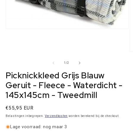
Media
1
openen
in
modaal
M
2
o
van
1
/
2
in
m
Picknickkleed Grijs Blauw
Geruit - Fleece - Waterdicht -
145x145cm - Tweedmill
Normale
€55,95 EUR
prijs
Belastingen inbegrepen.
Verzendkosten
worden berekend bij de checkout.
Lage voorraad: nog maar 3