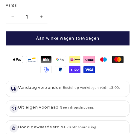
Aantal
Aantal
Aantal
Aantal
verlagen
verhogen
voor
voor
Picknickkleed
Picknickkleed
Aan winkelwagen toevoegen
Grijs
Grijs
Blauw
Blauw
Geruit
Geruit
-
-
Fleece
Fleece
-
-
Waterdicht
Waterdicht
Vandaag verzonden
-
-
Bestel op werkdagen vóór 15:00.
145x145cm
145x145cm
-
-
Tweedmill
Uit eigen voorraad
Tweedmill
Geen dropshipping.
Hoog gewaardeerd
9+ klantbeoordeling.