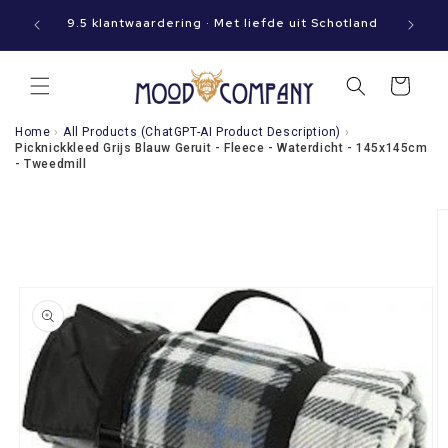
Meteen
aat jouw
naar de
9.5 klantwaardering · Met liefde uit Schotland
content
Winkelwagen
Home
›
All Products (ChatGPT-AI Product Description)
›
Picknickkleed Grijs Blauw Geruit - Fleece - Waterdicht - 145x145cm
- Tweedmill
a direct naar
roductinformatie