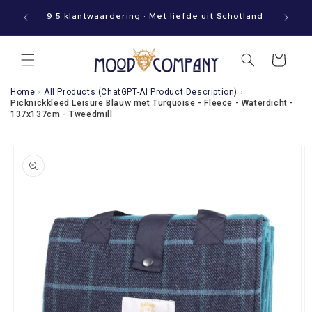
Meteen
aat jouw
naar de
9.5 klantwaardering · Met liefde uit Schotland
content
Winkelwagen
Home
›
All Products (ChatGPT-AI Product Description)
›
Picknickkleed Leisure Blauw met Turquoise - Fleece - Waterdicht -
137x137cm - Tweedmill
a direct naar
roductinformatie