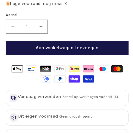
Lage voorraad: nog maar 3
Aantal
Aantal
Aantal
Aantal
verlagen
verhogen
voor
voor
Picknickkleed
Picknickkleed
Aan winkelwagen toevoegen
Leisure
Leisure
Blauw
Blauw
met
met
Turquoise
Turquoise
-
-
Fleece
Fleece
-
-
Vandaag verzonden
Waterdicht
Waterdicht
Bestel op werkdagen vóór 15:00.
-
-
137x137cm
137x137cm
-
Uit eigen voorraad
-
Geen dropshipping.
Tweedmill
Tweedmill