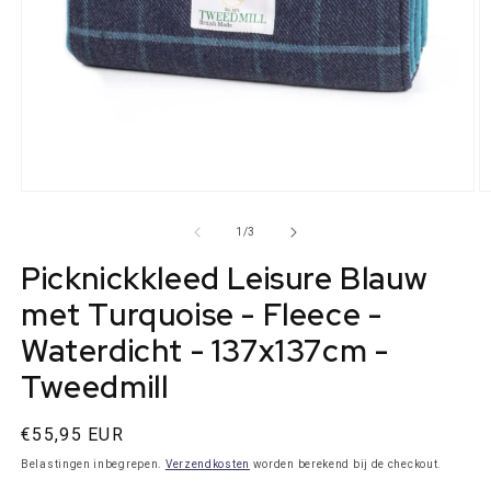
Media
M
1
2
openen
o
van
1
/
3
in
in
modaal
m
Picknickkleed Leisure Blauw
met Turquoise - Fleece -
Waterdicht - 137x137cm -
Tweedmill
Normale
€55,95 EUR
prijs
Belastingen inbegrepen.
Verzendkosten
worden berekend bij de checkout.