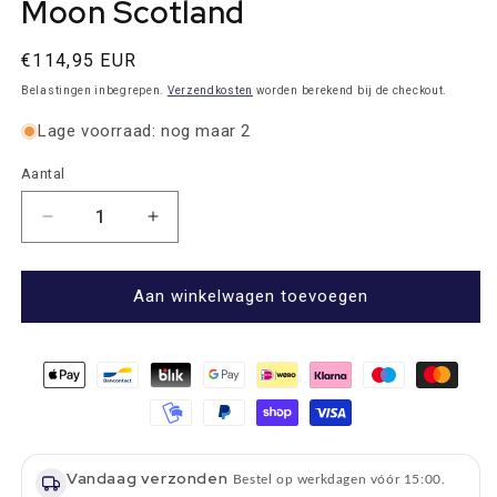
Moon Scotland
Normale
€114,95 EUR
prijs
Belastingen inbegrepen.
Verzendkosten
worden berekend bij de checkout.
Lage voorraad: nog maar 2
Aantal
Aantal
Aantal
Aantal
verlagen
verhogen
voor
voor
Plaid
Plaid
Aan winkelwagen toevoegen
St.
St.
Ives
Ives
Groen
Groen
-
-
Shetland
Shetland
Lamswol
Lamswol
-
-
Vandaag verzonden
140x185
140x185
Bestel op werkdagen vóór 15:00.