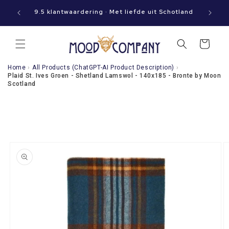
Meteen
aat jouw
naar de
9.5 klantwaardering · Met liefde uit Schotland
content
Winkelwagen
Home
›
All Products (ChatGPT-AI Product Description)
›
Plaid St. Ives Groen - Shetland Lamswol - 140x185 - Bronte by Moon
Scotland
a direct naar
roductinformatie