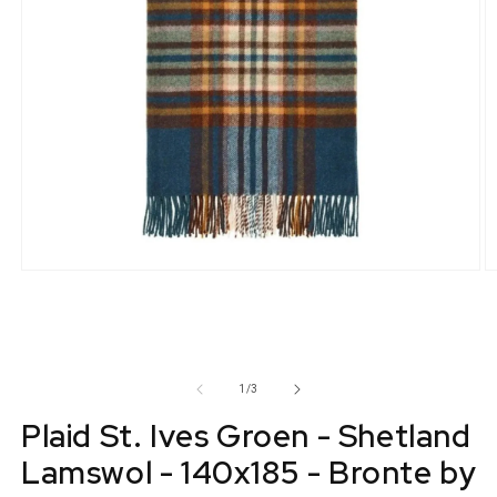
Media
M
1
2
openen
o
in
in
modaal
m
van
1
/
3
Plaid St. Ives Groen - Shetland
Lamswol - 140x185 - Bronte by