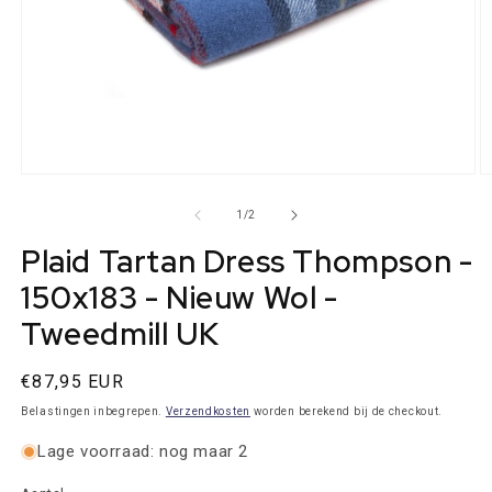
Media
M
1
2
openen
o
van
1
/
2
in
in
modaal
m
Plaid Tartan Dress Thompson -
150x183 - Nieuw Wol -
Tweedmill UK
Normale
€87,95 EUR
prijs
Belastingen inbegrepen.
Verzendkosten
worden berekend bij de checkout.
Lage voorraad: nog maar 2