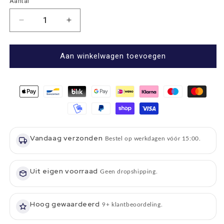
Aantal
Aantal
Aantal
Aantal
verlagen
verhogen
voor
voor
Plaid
Plaid
Aan winkelwagen toevoegen
Tartan
Tartan
Dress
Dress
Thompson
Thompson
-
-
150x183
150x183
-
-
Nieuw
Nieuw
Vandaag verzonden
Wol
Wol
Bestel op werkdagen vóór 15:00.
-
-
Tweedmill
Tweedmill
UK
Uit eigen voorraad
UK
Geen dropshipping.
Hoog gewaardeerd
9+ klantbeoordeling.