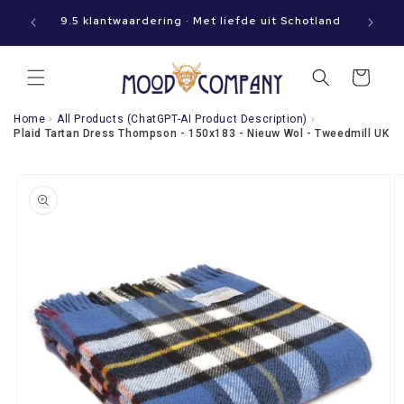
Meteen
aat jouw
naar de
9.5 klantwaardering · Met liefde uit Schotland
content
Winkelwagen
Home
›
All Products (ChatGPT-AI Product Description)
›
Plaid Tartan Dress Thompson - 150x183 - Nieuw Wol - Tweedmill UK
a direct naar
roductinformatie