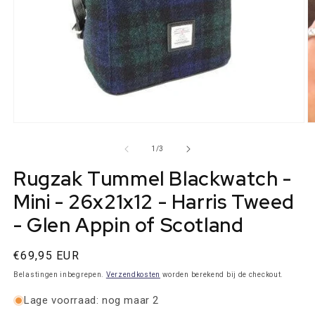
Media
M
1
2
openen
o
van
1
/
3
in
in
modaal
m
Rugzak Tummel Blackwatch -
Mini - 26x21x12 - Harris Tweed
- Glen Appin of Scotland
Normale
€69,95 EUR
prijs
Belastingen inbegrepen.
Verzendkosten
worden berekend bij de checkout.
Lage voorraad: nog maar 2