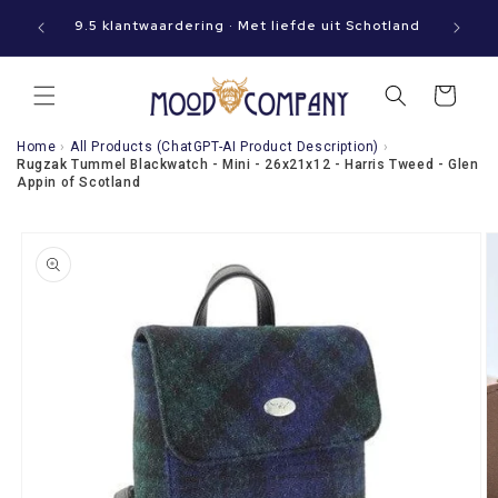
Meteen
aat jouw
naar de
9.5 klantwaardering · Met liefde uit Schotland
content
Winkelwagen
Home
›
All Products (ChatGPT-AI Product Description)
›
Rugzak Tummel Blackwatch - Mini - 26x21x12 - Harris Tweed - Glen
Appin of Scotland
a direct naar
roductinformatie