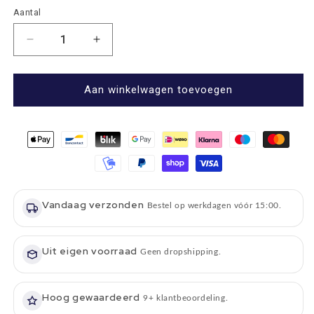
Aantal
Aantal
Aantal
Aantal
verlagen
verhogen
voor
voor
Rugzak
Rugzak
Aan winkelwagen toevoegen
Tummel
Tummel
Blackwatch
Blackwatch
-
-
Mini
Mini
-
-
26x21x12
26x21x12
-
-
Vandaag verzonden
Harris
Harris
Bestel op werkdagen vóór 15:00.
Tweed
Tweed
-
-
Glen
Uit eigen voorraad
Glen
Geen dropshipping.
Appin
Appin
of
of
Scotland
Scotland
Hoog gewaardeerd
9+ klantbeoordeling.