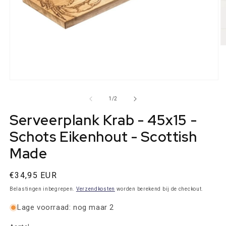
M
2
o
in
m
Media
1
openen
van
1
/
2
in
modaal
Serveerplank Krab - 45x15 -
Schots Eikenhout - Scottish
Made
Normale
€34,95 EUR
prijs
Belastingen inbegrepen.
Verzendkosten
worden berekend bij de checkout.
Lage voorraad: nog maar 2