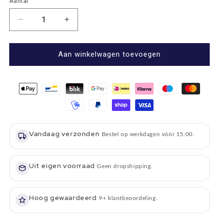
Aantal
Aantal
Aantal
Aantal
verlagen
verhogen
voor
voor
Serveerplank
Serveerplank
Aan winkelwagen toevoegen
Krab
Krab
-
-
45x15
45x15
-
-
Schots
Schots
Eikenhout
Eikenhout
-
-
Vandaag verzonden
Scottish
Scottish
Bestel op werkdagen vóór 15:00.
Made
Made
Uit eigen voorraad
Geen dropshipping.
Hoog gewaardeerd
9+ klantbeoordeling.