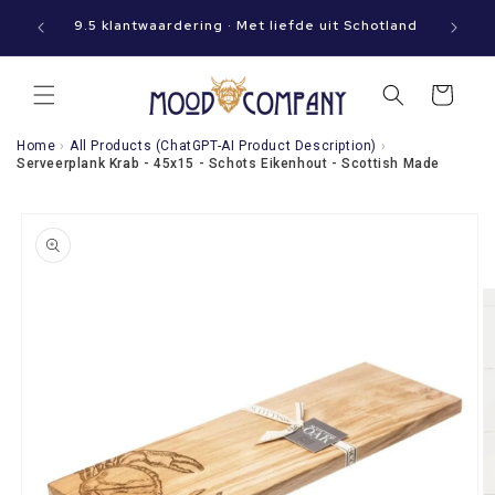
Meteen
aat jouw
naar de
9.5 klantwaardering · Met liefde uit Schotland
content
Winkelwagen
Home
›
All Products (ChatGPT-AI Product Description)
›
Serveerplank Krab - 45x15 - Schots Eikenhout - Scottish Made
a direct naar
roductinformatie