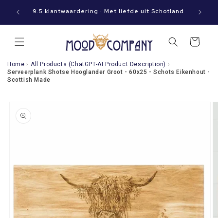
Meteen
aat jouw
naar de
9.5 klantwaardering · Met liefde uit Schotland
content
Winkelwagen
Home
›
All Products (ChatGPT-AI Product Description)
›
Serveerplank Shotse Hooglander Groot - 60x25 - Schots Eikenhout -
Scottish Made
a direct naar
roductinformatie