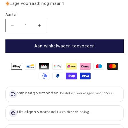
Lage voorraad: nog maar 1
Aantal
Aantal
Aantal
Aantal
verlagen
verhogen
voor
voor
Serveerplank
Serveerplank
Aan winkelwagen toevoegen
Shotse
Shotse
Hooglander
Hooglander
Groot
Groot
-
-
60x25
60x25
-
-
Schots
Schots
Vandaag verzonden
Eikenhout
Eikenhout
Bestel op werkdagen vóór 15:00.
-
-
Scottish
Scottish
Made
Uit eigen voorraad
Made
Geen dropshipping.