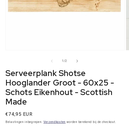
Media
M
1
2
openen
o
van
1
/
2
in
in
modaal
m
Serveerplank Shotse
Hooglander Groot - 60x25 -
Schots Eikenhout - Scottish
Made
Normale
€74,95 EUR
prijs
Belastingen inbegrepen.
Verzendkosten
worden berekend bij de checkout.