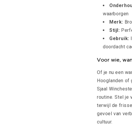
Onderhou
waarborgen
Merk:
Bro
Stijl:
Perfe
Gebruik:
I
doordacht c
Voor wie, wa
Of je nu een wa
Hooglanden of g
Sjaal Wincheste
routine. Stel je
terwijl de friss
gevoel van ver
cultuur.