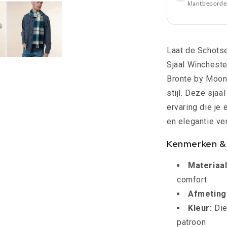
Moon
klantbeoorde
Scotland
Laat de Schots
Sjaal Wincheste
Bronte by Moon
stijl. Deze sjaa
ervaring die je
en elegantie ve
Kenmerken & 
Materiaal
comfort
Afmeting
Kleur:
Die
patroon