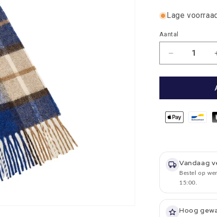
Lage voorraad
Aantal
Aantal
Aantal
verlagen
voor
Sjaal
Westminste
Cobalt
-
Meriono
Lamswol
-
25
Vandaag v
x
Bestel op we
190
15:00.
-
Bronte
by
Hoog gew