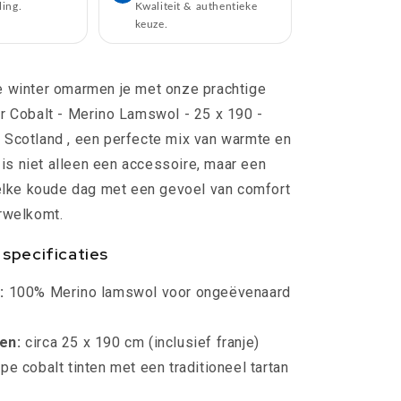
Moon
ling.
Kwaliteit & authentieke
Scotland
keuze.
e winter omarmen je met onze prachtige
r Cobalt - Merino Lamswol - 25 x 190 -
 Scotland , een perfecte mix van warmte en
l is niet alleen een accessoire, maar een
 elke koude dag met een gevoel van comfort
rwelkomt.
specificaties
:
100% Merino lamswol voor ongeëvenaard
en:
circa 25 x 190 cm (inclusief franje)
pe cobalt tinten met een traditioneel tartan