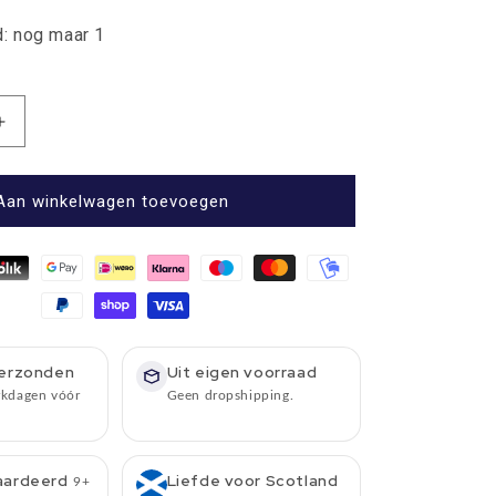
: nog maar 1
Aantal
verhogen
voor
Sjaal
Aan winkelwagen toevoegen
r
Westminster
Cobalt
-
Meriono
Lamswol
-
25
erzonden
Uit eigen voorraad
x
rkdagen vóór
Geen dropshipping.
190
-
Bronte
by
aardeerd
Liefde voor Scotland
9+