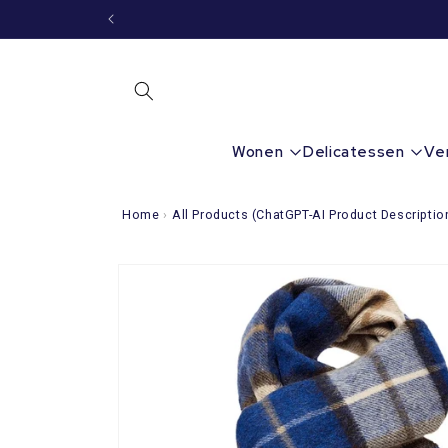
Meteen
naar de
content
Wonen
Delicatessen
Ve
Home
›
All Products (ChatGPT-AI Product Descriptio
Ga direct naar
productinformatie