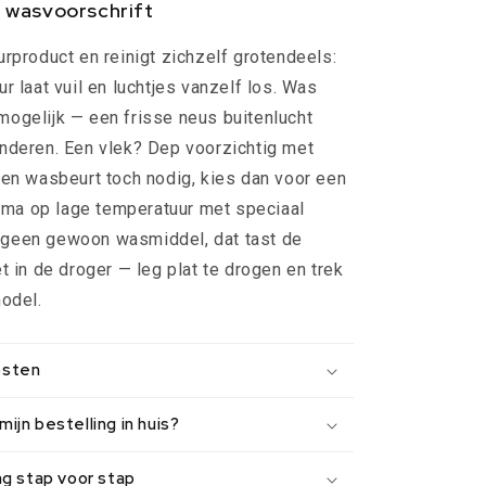
 wasvoorschrift
urproduct en reinigt zichzelf grotendeels:
r laat vuil en luchtjes vanzelf los. Was
ogelijk — een frisse neus buitenlucht
nderen. Een vlek? Dep voorzichtig met
een wasbeurt toch nodig, kies dan voor een
a op lage temperatuur met speciaal
geen gewoon wasmiddel, dat tast de
t in de droger — leg plat te drogen en trek
model.
osten
ijn bestelling in huis?
ng stap voor stap