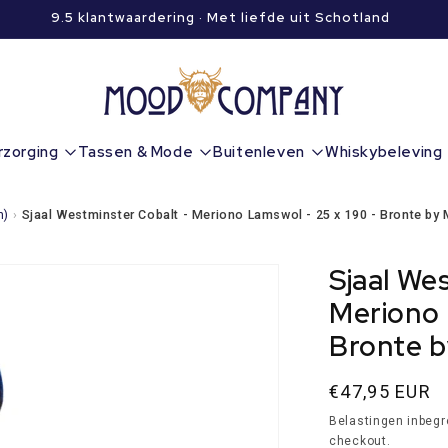
9.5 klantwaardering · Met liefde uit Schotland
rzorging
Tassen & Mode
Buitenleven
Whiskybeleving
n)
›
Sjaal Westminster Cobalt - Meriono Lamswol - 25 x 190 - Bronte by
Sjaal We
Meriono 
Bronte b
Normale
€47,95 EUR
prijs
Belastingen inbeg
checkout.