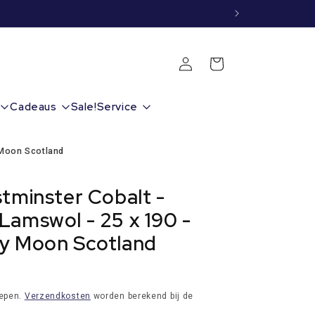
Inloggen
Winkelwagen
Cadeaus
Sale!
Service
 Moon Scotland
stminster Cobalt -
Lamswol - 25 x 190 -
y Moon Scotland
repen.
Verzendkosten
worden berekend bij de