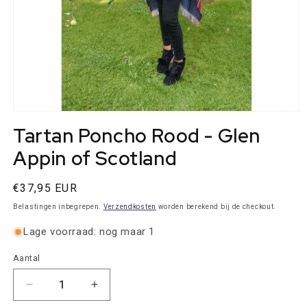
Media
1
Tartan Poncho Rood - Glen
openen
in
Appin of Scotland
modaal
Normale
€37,95 EUR
prijs
Belastingen inbegrepen.
Verzendkosten
worden berekend bij de checkout.
Lage voorraad: nog maar 1
Aantal
Aantal
Aantal
Aantal
verlagen
verhogen