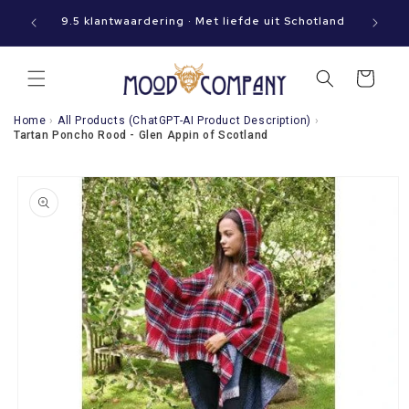
Meteen
aat jouw
naar de
9.5 klantwaardering · Met liefde uit Schotland
content
Winkelwagen
Home
›
All Products (ChatGPT-AI Product Description)
›
Tartan Poncho Rood - Glen Appin of Scotland
a direct naar
roductinformatie