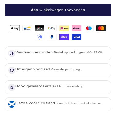
voor
voor
Tartan
Tartan
Aan winkelwagen toevoegen
Poncho
Poncho
Rood
Rood
-
-
Glen
Glen
Appin
Appin
of
of
Scotland
Scotland
Vandaag verzonden
Bestel op werkdagen vóór 15:00.
Uit eigen voorraad
Geen dropshipping.
Hoog gewaardeerd
9+ klantbeoordeling.
Liefde voor Scotland
Kwaliteit & authentieke keuze.