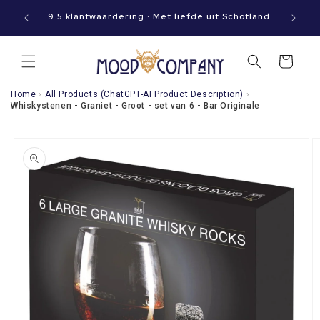
Meteen
aat jouw
naar de
9.5 klantwaardering · Met liefde uit Schotland
content
Winkelwagen
Home
›
All Products (ChatGPT-AI Product Description)
›
Whiskystenen - Graniet - Groot - set van 6 - Bar Originale
a direct naar
roductinformatie