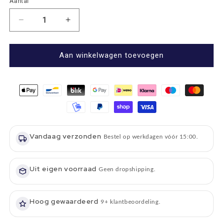
Aantal
Aantal
Aantal
Aantal
verlagen
verhogen
voor
voor
Whiskystenen
Whiskystenen
Aan winkelwagen toevoegen
-
-
Graniet
Graniet
-
-
Groot
Groot
-
-
set
set
van
van
Vandaag verzonden
6
6
Bestel op werkdagen vóór 15:00.
-
-
Bar
Bar
Originale
Uit eigen voorraad
Originale
Geen dropshipping.
Hoog gewaardeerd
9+ klantbeoordeling.