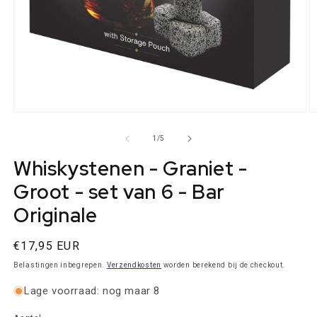
Media
M
1
2
openen
o
van
1
/
5
in
in
modaal
m
Whiskystenen - Graniet -
Groot - set van 6 - Bar
Originale
Normale
€17,95 EUR
prijs
Belastingen inbegrepen.
Verzendkosten
worden berekend bij de checkout.
Lage voorraad: nog maar 8