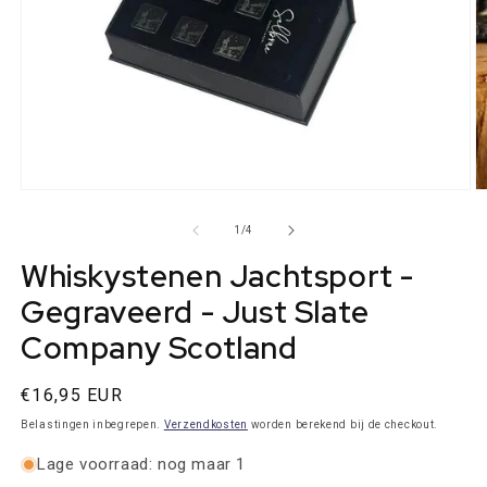
Media
M
1
2
openen
o
van
1
/
4
in
in
modaal
m
Whiskystenen Jachtsport -
Gegraveerd - Just Slate
Company Scotland
Normale
€16,95 EUR
prijs
Belastingen inbegrepen.
Verzendkosten
worden berekend bij de checkout.
Lage voorraad: nog maar 1