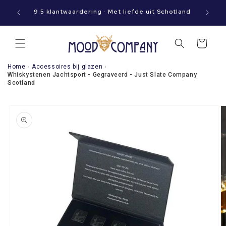
Meteen
aat jouw
naar de
9.5 klantwaardering · Met liefde uit Schotland
content
Winkelwagen
Home
›
Accessoires bij glazen
›
Whiskystenen Jachtsport - Gegraveerd - Just Slate Company
Scotland
a direct naar
roductinformatie