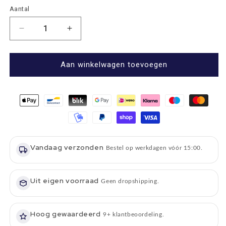
Aantal
Aantal
Aantal
Aantal
verlagen
verhogen
voor
voor
Whiskystenen
Whiskystenen
Aan winkelwagen toevoegen
Jachtsport
Jachtsport
-
-
Gegraveerd
Gegraveerd
-
-
Just
Just
Slate
Slate
Company
Company
Vandaag verzonden
Scotland
Scotland
Bestel op werkdagen vóór 15:00.
Uit eigen voorraad
Geen dropshipping.
Hoog gewaardeerd
9+ klantbeoordeling.