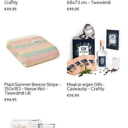
Craftly
68x73 cm - Tweedmill
€49,95
€49,95
Plaid Summer Breeze Stripe -
Maak je eigen GIN -
150x183 - Nieuw Wol -
Cadeautip - Craftly
Tweedmill UK
€36,95
€94,95