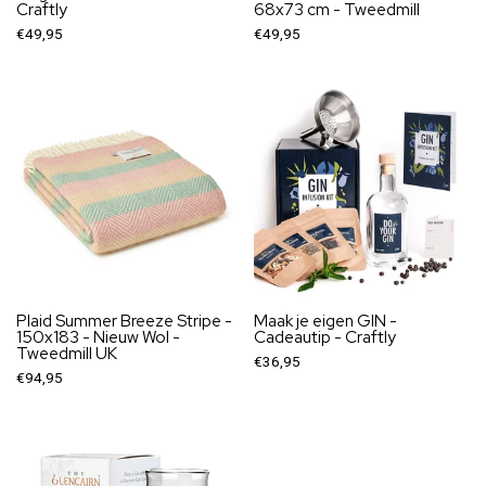
Craftly
68x73 cm - Tweedmill
€49,95
€49,95
Plaid Summer Breeze Stripe -
Maak je eigen GIN -
150x183 - Nieuw Wol -
Cadeautip - Craftly
Tweedmill UK
€36,95
€94,95