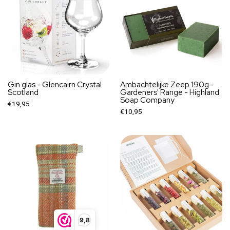
Gin glas - Glencairn Crystal
Ambachtelijke Zeep 190g -
Scotland
Gardeners' Range - Highland
Soap Company
€19,95
€10,95
9,8