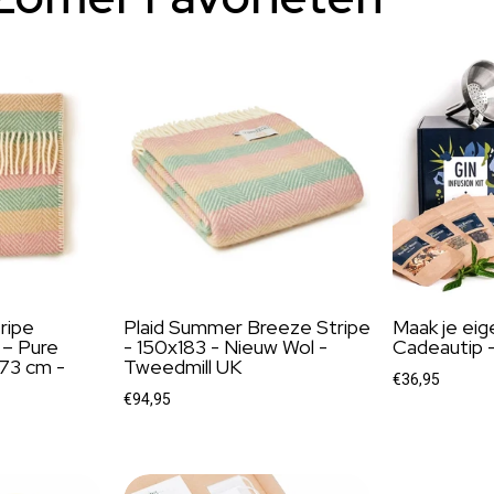
ripe
Plaid Summer Breeze Stripe
Maak je eig
– Pure
- 150x183 - Nieuw Wol -
Cadeautip -
73 cm -
Tweedmill UK
€36,95
€94,95