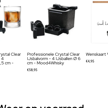
ystal Clear
Professionele Crystal Clear
Wenskaart 
 4
IJsbalvorm - 4 IJsballen Ø 6
€4,95
,5 cm -
cm - Mood4Whisky
€58,95