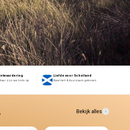
antwaardering
Liefde voor Schotland
daar zijn we trots op
Kwaliteit & duurzaam gekozen
s
Bekijk alles