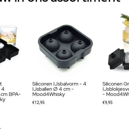
t
Siliconen IJsbalvorm - 4
Siliconen G
 4
IJsballen Ø 4 cm -
IJsblokjes
5 cm BPA-
Mood4Whisky
- Mood4Wh
sky
€12,95
€9,95