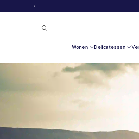
Meteen
naar de
content
Wonen
Delicatessen
Ve