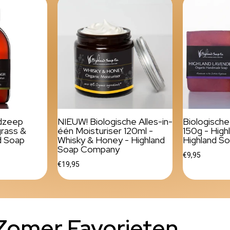
ndzeep
NIEUW! Biologische Alles-in-
Biologisch
rass &
één Moisturiser 120ml -
150g - High
d Soap
Whisky & Honey - Highland
Highland S
Soap Company
€9,95
€19,95
Zomer Favorieten