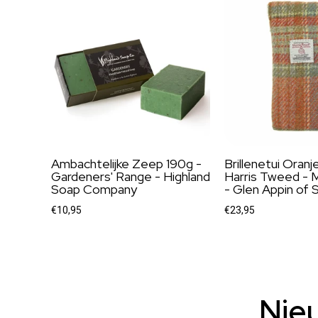
Ambachtelijke Zeep 190g -
Brillenetui Oranj
Gardeners' Range - Highland
Harris Tweed - M
Soap Company
- Glen Appin of 
€10,95
€23,95
Nie