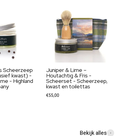
s Scheerzeep
Juniper & Lime –
usief kwast) -
Houtachtig & Fris -
ime - Highland
Scheerset - Scheerzeep,
any
kwast en toilettas
€55,00
Bekijk alles