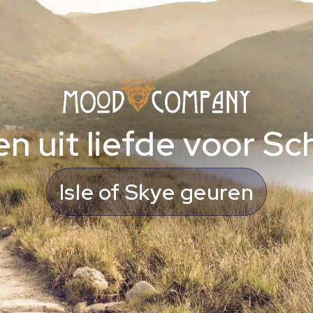
n uit liefde voor Sc
whiskybeleving met karakter