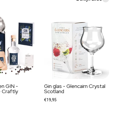
en GIN -
Gin glas - Glencairn Crystal
 Craftly
Scotland
€19,95