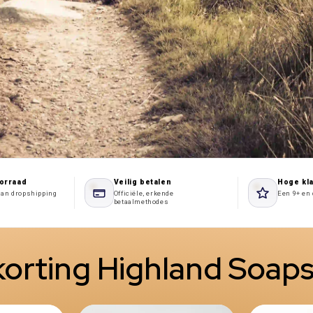
oorraad
Veilig betalen
Hoge kl
aan dropshipping
Officiële, erkende
Een 9+ en 
betaalmethodes
orting Highland Soap