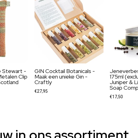
e Stewart -
GIN Cocktail Botanicals -
Jeneverbe
etalen Clip
Maak een unieke Gin -
175ml (excl
Scotland
Craftly
Juniper & L
Soap Comp
€27,95
€17,50
uw in ons assortiment